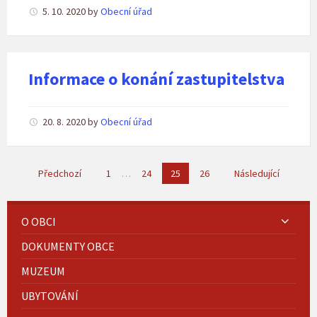
5. 10. 2020
by
Obecní úřad
Informace o konání zastupitelstva
20. 8. 2020
by
Obecní úřad
Stránkování
Předchozí
1
…
24
25
26
Následující
příspěvků
O OBCI
DOKUMENTY OBCE
MUZEUM
UBYTOVÁNÍ