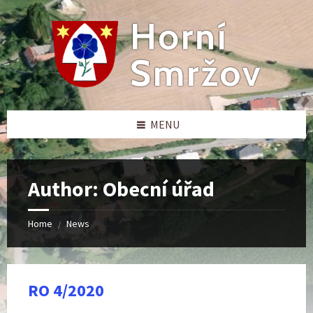
Skip
Skip
Skip
to
to
to
content
left
footer
sidebar
MENU
Author: Obecní úřad
Home
News
/
RO 4/2020