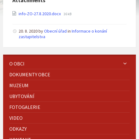
Attachments
File
info-ZO-27.8.2020.docx
16 kB
size:
20. 8. 2020
by
Obecní úřad
in
Informace o konání
zastupitelstva
O OBCI
DOKUMENTY OBCE
MUZEUM
UBYTOVÁNÍ
FOTOGALERIE
VIDEO
ODKAZY