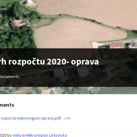
h rozpočtu 2020- oprava
Documents
ments
File
rozpoctu-mikroregion-oprava.pdf
2 MB
size:
 2020
by
miha
in
Mikroregion Letovicko