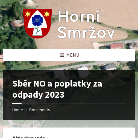
Skip
Skip
Skip
to
to
to
content
left
footer
sidebar
MENU
Sběr NO a poplatky za
odpady 2023
Home
Documents
/