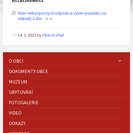
Attachments
Sber-nebezpecnych-odpadu-a-vyber-poplatku-za-
File
odpady-2.doc
38 kB
size:
14. 3. 2023
by
Obecní úřad
O OBCI
DOKUMENTY OBCE
MUZEUM
UBYTOVÁNÍ
FOTOGALERIE
VIDEO
ODKAZY