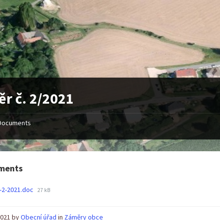
r č. 2/2021
Documents
ments
File
-2-2021.doc
27 kB
size:
 2021
by
Obecní úřad
in
Záměry obce