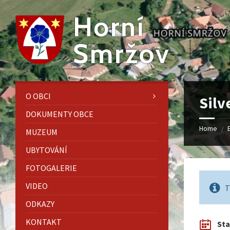
Skip
Skip
Skip
to
to
to
content
left
footer
sidebar
O OBCI
Silv
DOKUMENTY OBCE
Home
/
MUZEUM
UBYTOVÁNÍ
FOTOGALERIE
VIDEO
T
ODKAZY
KONTAKT
Sta