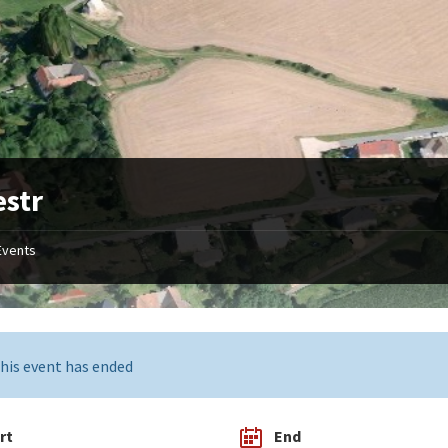
estr
Events
his event has ended
rt
End