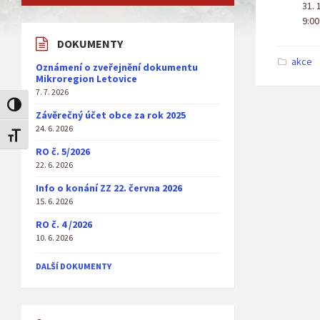
31. 
9:00
DOKUMENTY
akce
Oznámení o zveřejnění dokumentu
Mikroregion Letovice
7. 7. 2026
Toggle High Contrast
Závěrečný účet obce za rok 2025
24. 6. 2026
Toggle Font size
RO č. 5/2026
22. 6. 2026
Info o konání ZZ 22. června 2026
15. 6. 2026
RO č. 4 /2026
10. 6. 2026
DALŠÍ DOKUMENTY