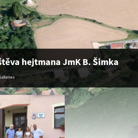
těva hejtmana JmK B. Šimka
Galleries