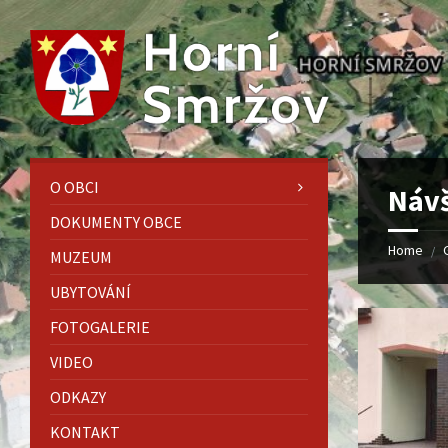
Skip
Skip
Skip
to
to
to
content
left
footer
sidebar
O OBCI
Návš
DOKUMENTY OBCE
Home
/
MUZEUM
UBYTOVÁNÍ
FOTOGALERIE
VIDEO
ODKAZY
KONTAKT