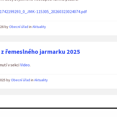
_1742199293_0_JMK-115305_20260323024074.pdf
2026
by
Obecní úřad
in
Aktuality
 z řemeslného jarmarku 2025
nutí v sekci
Video
.
 2025
by
Obecní úřad
in
Aktuality