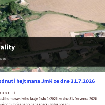
ality
News
dnutí hejtmana JmK ze dne 31.7.2026
 D N U T Í
 Jihomoravského kraje číslo 1/2026 ze dne 31. července 2026
ení doby zvýšeného nebezpečí vzniku požáru: